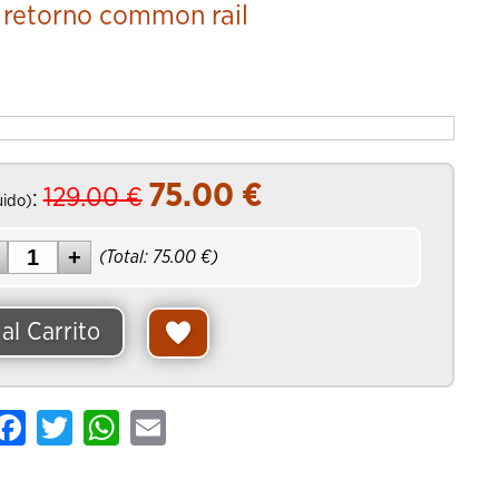
y retorno common rail
adir al Carrito
75.00
€
129.00
€
:
uido)
(Total:
75.00
€)
al Carrito
are
Facebook
Twitter
WhatsApp
Email