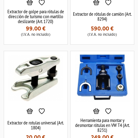
Extractor de golpe para rótulas de
Extractor de rótulas de camión (Art.
dirección de turismo con martillo
8294)
deslizante (Art. 1720)
99.00
€
590.00
€
(I.V.A. no incluido)
(I.V.A. no incluido)
Herramienta para montar y
Extractor de rotulas universal (Art.
desmontar rótulas en VW T4 (Art.
1804)
8231)
20.00
€
249.00
€