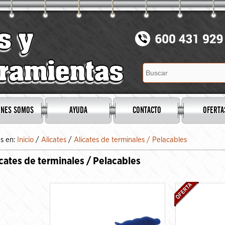
ENES SOMOS
AYUDA
CONTACTO
OFERTA
ás en:
Inicio
/
Alicates
/
Alicates de terminales / Pelacables
icates de terminales / Pelacables